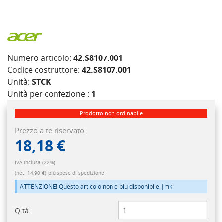
Numero articolo:
42.S8107.001
Codice costruttore:
42.S8107.001
Unità:
STCK
Unità per confezione :
1
Prodotto non ordinabile
Prezzo a te riservato:
18,18 €
IVA inclusa (22%)
(net. 14,90 €)
più spese di spedizione
ATTENZIONE! Questo articolo non è più disponibile.|mk
Q.tà: