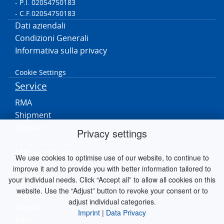
- P.I. 02054750183
- C.F.02054750183
Dati aziendali
Condizioni Generali
Informativa sulla privacy
Cookie Settings
Service
RMA
Shipment
Contact
Privacy settings
MK worldwide
We use cookies to optimise use of our website, to continue to
improve it and to provide you with better information tailored to
Germania
your individual needs. Click “Accept all” to allow all cookies on this
Paesi Bassi
website. Use the “Adjust” button to revoke your consent or to
Austria
adjust individual categories.
Grecia
Imprint
|
Data Privacy
Italia