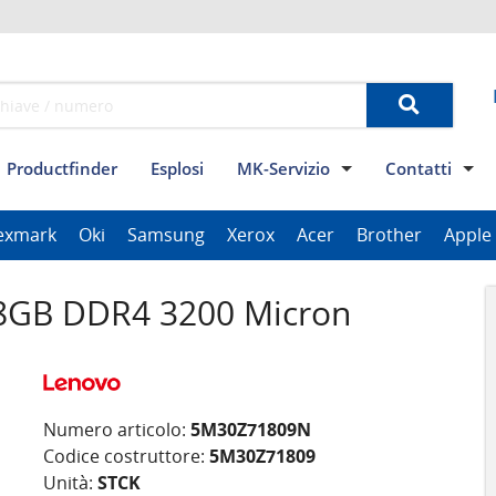
Productfinder
Esplosi
MK-Servizio
Contatti
Condizioni generali
Privacy
Dati Aziendali
modulo di 
Mod
exmark
Oki
Samsung
Xerox
Acer
Brother
Apple
ThinkPad Tablet Series
Scanner Series
ImagePROGRAF Series
GB DDR4 3200 Micron
Numero articolo:
5M30Z71809N
Codice costruttore:
5M30Z71809
Unità:
STCK