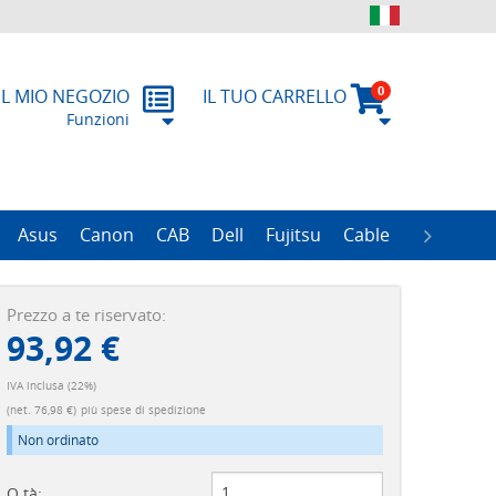
0
IL MIO NEGOZIO
IL TUO CARRELLO
Funzioni
contatto
ulo RMA
Asus
Canon
CAB
Dell
Fujitsu
Cable
Zebra
R
ProLiant Data Protection Storages
ProLiant DL100 Storages
ProLiant DL380 Storages
ProLiant ML110 Storage
ProLiant ML350 Storages
ImageFORMULA Series
Prezzo a te riservato:
93,92 €
IVA inclusa (22%)
(net. 76,98 €)
più spese di spedizione
Non ordinato
Q.tà: