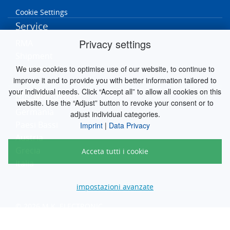
Cookie Settings
Service
Privacy settings
RMA
Shipment
Contact
We use cookies to optimise use of our website, to continue to
improve it and to provide you with better information tailored to
your individual needs. Click “Accept all” to allow all cookies on this
MK worldwide
website. Use the “Adjust” button to revoke your consent or to
Germania
adjust individual categories.
Paesi Bassi
Imprint
|
Data Privacy
Austria
Grecia
Acceta tutti i cookie
Italia
impostazioni avanzate
© 2026 M.K. ELECTRONIC
engineered by
silver.solutions GmbH