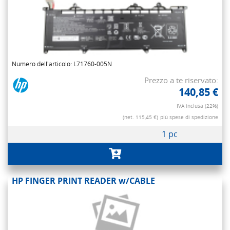
Numero dell'articolo: L71760-005N
Prezzo a te riservato:
140,85 €
IVA inclusa (22%)
(net. 115,45 €)
più spese di spedizione
1 pc
HP FINGER PRINT READER w/CABLE