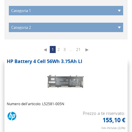
◀
1
2
3
…
21
▶
HP Battery 4 Cell 56Wh 3.75Ah LI
Numero dell'articolo: L52581-005N
Prezzo a te riservato:
155,10 €
IVA inclusa (22%)