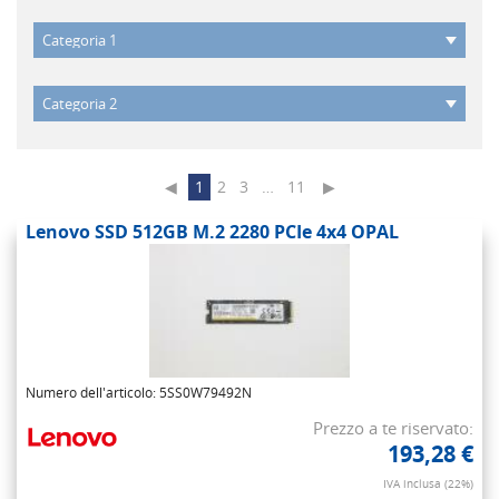
◀
1
2
3
…
11
▶
Lenovo SSD 512GB M.2 2280 PCIe 4x4 OPAL
Numero dell'articolo: 5SS0W79492N
Prezzo a te riservato:
193,28 €
IVA inclusa (22%)