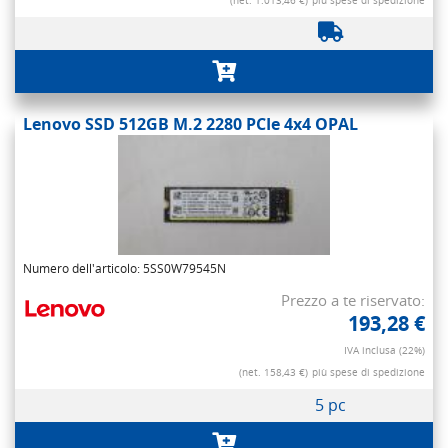
(net. 1.013,46 €)
più spese di spedizione
Lenovo SSD 512GB M.2 2280 PCIe 4x4 OPAL
Numero dell'articolo: 5SS0W79545N
Prezzo a te riservato:
193,28 €
IVA inclusa (22%)
(net. 158,43 €)
più spese di spedizione
5 pc