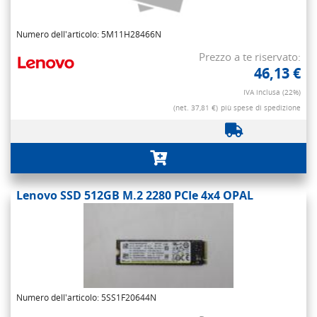
Numero dell'articolo: 5M11H28466N
Prezzo a te riservato:
46,13 €
IVA inclusa (22%)
(net. 37,81 €)
più spese di spedizione
Lenovo SSD 512GB M.2 2280 PCIe 4x4 OPAL
Numero dell'articolo: 5SS1F20644N